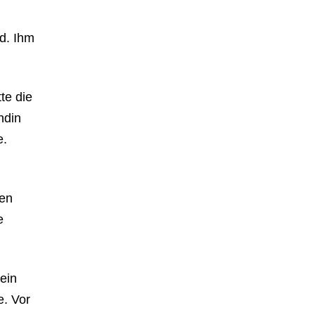
d. Ihm
te die
ndin
e.
nen
e
ein
e. Vor