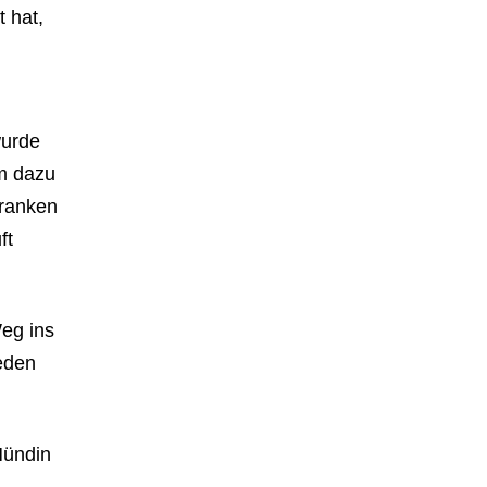
 hat,
wurde
im dazu
kranken
ft
Weg ins
eden
Hündin