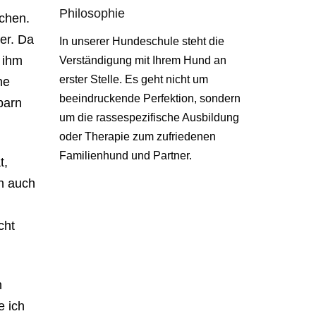
Philosophie
achen.
ter. Da
In unserer Hundeschule steht die
h ihm
Verständigung mit Ihrem Hund an
erster Stelle. Es geht nicht um
he
beeindruckende Perfektion, sondern
barn
um die rassespezifische Ausbildung
oder Therapie zum zufriedenen
Familienhund und Partner.
t,
n auch
cht
h
e ich